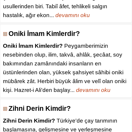
usullerinden biri. Tabiî âfet, tehlikeli salgın
hastalık, ağır ekon...
devamını oku
Oniki İmam Kimlerdir?
Oniki İmam Kimlerdir?
Peygamberimizin
nesebinden olup, ilim, takvâ, ahlâk, şecâat, soy
bakımından zamânındaki insanların en
üstünlerinden olan, yüksek şahsiyet sâhibi oniki
mübârek zât. Herbiri büyük âlim ve velî olan oniki
kişi. Hazret-i Ali'den başlay...
devamını oku
Zihni Derin Kimdir?
Zihni Derin Kimdir?
Türkiye'de çay tarımının
başlamasına, gelişmesine ve yerleşmesine