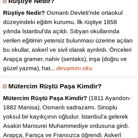
Rüştiye Nedir?
Rüştiye Nedir?
Osmanlı Devleti'nde ortaokul
düzeyindeki eğitim kurumu. İlk rüştiye 1858
yılında İstanbul'da açıldı. Sıbyan okullarında
verilen eğitimin yetersiz bulunması üzerine açılan
bu okullar, askerî ve sivil olarak ayrılırdı. Önceleri
Arapça gramer, nahiv (sentaks), inşa (doğru ve
güzel yazma), hat...
devamını oku
Mütercim Rüştü Paşa Kimdir?
Mütercim Rüştü Paşa Kimdir?
(1811 Ayandon-
1882 Manisa), Osmanlı sadrazamı. Sinoplu
yoksul bir kayıkçının oğludur. İstanbul'a gelerek
Asakiri Mansurei Muhammediye ordusuna girdi.
Arapça, Farsça ve Fransızca öğrendi. Askerî