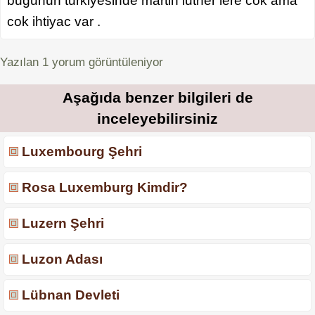
bugunun turkiyesinde martin luther lere cok ama
cok ihtiyac var .
Yazılan
1
yorum görüntüleniyor
Aşağıda benzer bilgileri de
inceleyebilirsiniz
Luxembourg Şehri
Rosa Luxemburg Kimdir?
Luzern Şehri
Luzon Adası
Lübnan Devleti