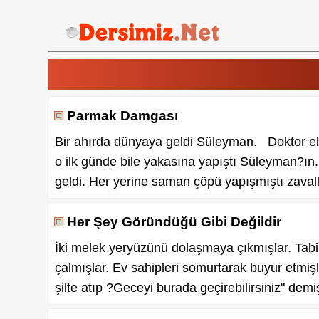
Parmak Damgası
Bir ahırda dünyaya geldi Süleyman. Doktor ebe 
o ilk günde bile yakasına yapıştı Süleyman?ın
geldi. Her yerine saman çöpü yapışmıştı zava
Her Şey Göründüğü Gibi Değildir
İki melek yeryüzünü dolaşmaya çıkmışlar. Tabii 
çalmışlar. Ev sahipleri somurtarak buyur etmişl
şilte atıp ?Geceyi burada geçirebilirsiniz" demiş