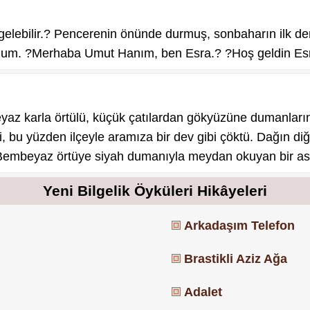
elebilir.? Pencerenin önünde durmuş, sonbaharın ilk deml
dum. ?Merhaba Umut Hanım, ben Esra.? ?Hoş geldin Esra
eyaz karla örtülü, küçük çatılardan gökyüzüne dumanlar
i, bu yüzden ilçeyle aramıza bir dev gibi çöktü. Dağın d
ar. Bembeyaz örtüye siyah dumanıyla meydan okuyan bir as
Yeni Bilgelik Öyküleri Hikâyeleri
Arkadaşım Telefon
Brastikli Aziz Ağa
Adalet