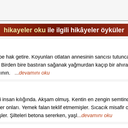
hikayeler oku
ile ilgili hikâyeler öyküler
hak getire. Koyunları otlatan annesinin sancısı tutunca 
. Birden bire bastıran sağanak yağmurdan kaçıp bir ahır
llının.
...
devamını oku
insan kılığında. Akşam olmuş. Kentin en zengin semtinde l
er onları. Yemek falan teklif etmemişler. Sıcacık misafir 
ler. Şilteleri betona sererken, yaşl
...
devamını oku