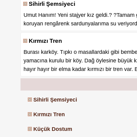
Sihirli Şemsiyeci
Umut Hanım! Yeni stajyer kız geldi.? ?Tamam g
koruyan rengârenk sardunyalarıma su veriyor
Kırmızı Tren
Burası karköy. Tıpkı o masallardaki gibi bemb
yamacına kurulu bir köy. Dağ öylesine büyük k
hayır hayır bir elma kadar kırmızı bir tren v
Sihirli Şemsiyeci
Kırmızı Tren
Küçük Dostum