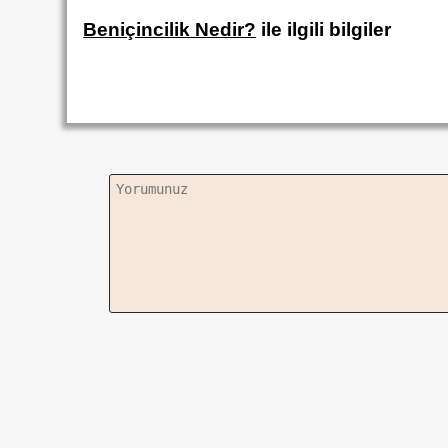
Beniçincilik Nedir?
ile ilgili bilgiler