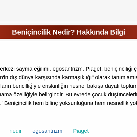
Beniçincilik Nedir? Hakkında Bilgi
rkezi sayma eğilimi, egosantrizm. Piaget, beniçinciliği 
'in dış dünya karşısında karmaşıklığı" olarak tanımlamıştı
rın bencilliğiyle erişkinliğin nesnel bakışa dayalı toplums
ramama özelliğiyle belirgindir. Bu evrede çocuk düşüncel
 "Beniçincilik hem bilinç yoksunluğuna hem nesnellik yoks
nedir
egosantrizm
Piaget